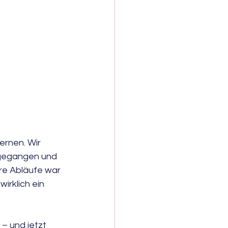
rnen. Wir 
hgegangen und 
re Abläufe war 
rklich ein 
– und jetzt 