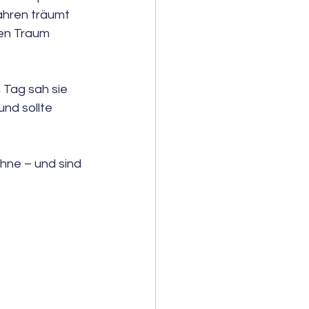
ahren träumt 
sen Traum 
Tag sah sie 
und sollte 
hne – und sind 