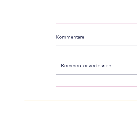
Kommentare
Kommentar verfassen...
Bühnenbild zu vermieten -
flexibel für unterschiedliche
Bühnen
© NORDLICHTER Theater