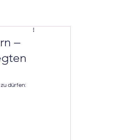
rn –
egten
zu dürfen: 