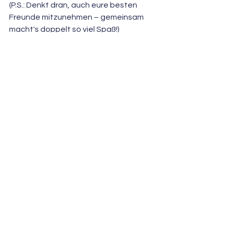
(P.S.: Denkt dran, auch eure besten 
Freunde mitzunehmen – gemeinsam 
macht's doppelt so viel Spaß!)
Ticketverkauf
Alle ansehen
Aktuelle Beiträge