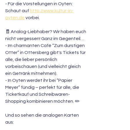
- Für die Vorstellungen in Oyten: 
Schaut auf 
http://www.kultur-in-
oyten.de
 vorbei.
🧾 Analog-Liebhaber? Wir haben euch 
nicht vergessen! Ganz im Gegenteil…
- Im charmanten Café “Zum durstigen 
Otter” in Ottersberg gibt's Tickets für 
alle, die lieber persönlich 
vorbeischauen (und vielleicht gleich 
ein Getränk mitnehmen).  
- In Oyten werdet ihr bei “Papier 
Meyer” fündig – perfekt für alle, die 
Ticketkauf und Schreibwaren-
Shopping kombinieren möchten. ✏️  
Und so sehen die analogen Karten 
aus: