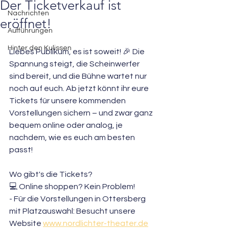
Der Ticketverkauf ist
Nachrichten
eröffnet!
Aufführungen
Hinter den Kulissen
Liebes Publikum, es ist soweit! 🎉 Die 
Spannung steigt, die Scheinwerfer 
sind bereit, und die Bühne wartet nur 
noch auf euch. Ab jetzt könnt ihr eure 
Tickets für unsere kommenden 
Vorstellungen sichern – und zwar ganz 
bequem online oder analog, je 
nachdem, wie es euch am besten 
passt!  
Wo gibt's die Tickets?
💻 Online shoppen? Kein Problem!
- Für die Vorstellungen in Ottersberg 
mit Platzauswahl: Besucht unsere 
Website 
www.nordlichter-theater.de