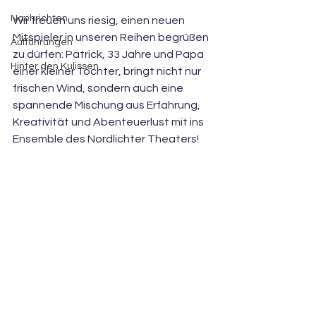
Nachrichten
Wir freuen uns riesig, einen neuen 
Mitspieler in unseren Reihen begrüßen 
Aufführungen
zu dürfen: Patrick, 33 Jahre und Papa 
Hinter den Kulissen
einer kleiner Tochter, bringt nicht nur 
frischen Wind, sondern auch eine 
spannende Mischung aus Erfahrung, 
Kreativität und Abenteuerlust mit ins 
Ensemble des Nordlichter Theaters!